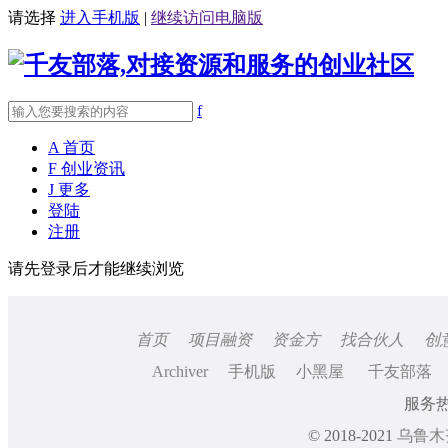
请选择
进入手机版
|
继续访问电脑版
f
A
首页
F
创业资讯
J
更多
登陆
注册
请先登录后才能继续浏览
首页
项目融资
资金方
找合伙人
创
Archiver
手机版
小黑屋
千友部落
服务热线
© 2018-2021
乌鲁木