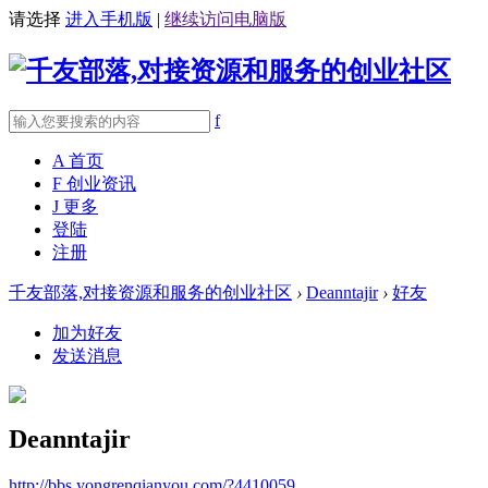
请选择
进入手机版
|
继续访问电脑版
f
A
首页
F
创业资讯
J
更多
登陆
注册
千友部落,对接资源和服务的创业社区
›
Deanntajir
›
好友
加为好友
发送消息
Deanntajir
http://bbs.yongrenqianyou.com/?4410059