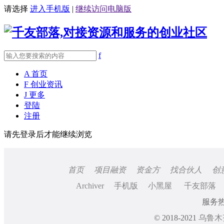
请选择
进入手机版
|
继续访问电脑版
f
A
首页
F
创业资讯
J
更多
登陆
注册
请先登录后才能继续浏览
首页
项目融资
资金方
找合伙人
创
Archiver
手机版
小黑屋
千友部落
服务热线
© 2018-2021
乌鲁木