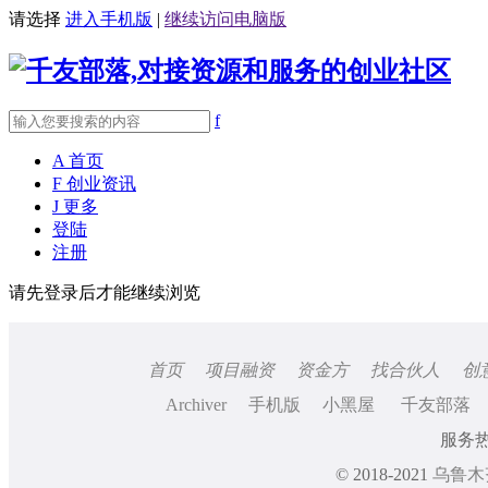
请选择
进入手机版
|
继续访问电脑版
f
A
首页
F
创业资讯
J
更多
登陆
注册
请先登录后才能继续浏览
首页
项目融资
资金方
找合伙人
创
Archiver
手机版
小黑屋
千友部落
服务热线
© 2018-2021
乌鲁木