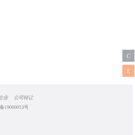
C
L
企业
公司转让
备19000053号