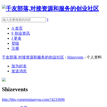
f
A
首页
F
创业资讯
J
更多
登陆
注册
千友部落,对接资源和服务的创业社区
›
Shizevents
›
个人资料
加为好友
发送消息
Shizevents
http://bbs.yongrenqianyou.com/?4233696