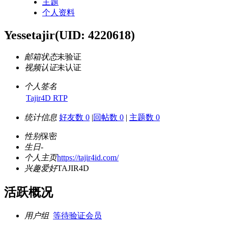
主题
个人资料
Yessetajir
(UID: 4220618)
邮箱状态
未验证
视频认证
未认证
个人签名
Tajir4D RTP
统计信息
好友数 0
|
回帖数 0
|
主题数 0
性别
保密
生日
-
个人主页
https://tajir4id.com/
兴趣爱好
TAJIR4D
活跃概况
用户组
等待验证会员