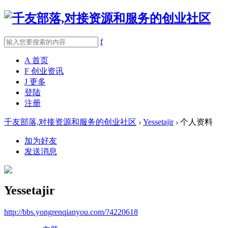
f
A
首页
F
创业资讯
J
更多
登陆
注册
千友部落,对接资源和服务的创业社区
›
Yessetajir
›
个人资料
加为好友
发送消息
Yessetajir
http://bbs.yongrenqianyou.com/?4220618