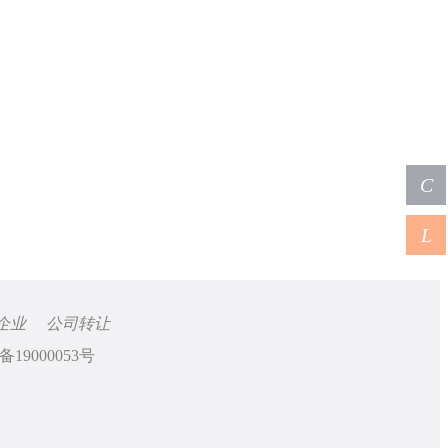
C
L
企业
公司转让
备19000053号