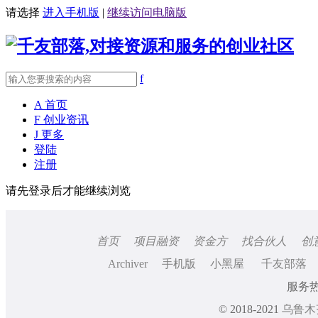
请选择
进入手机版
|
继续访问电脑版
f
A
首页
F
创业资讯
J
更多
登陆
注册
请先登录后才能继续浏览
首页
项目融资
资金方
找合伙人
创
Archiver
手机版
小黑屋
千友部落
服务热线
© 2018-2021
乌鲁木