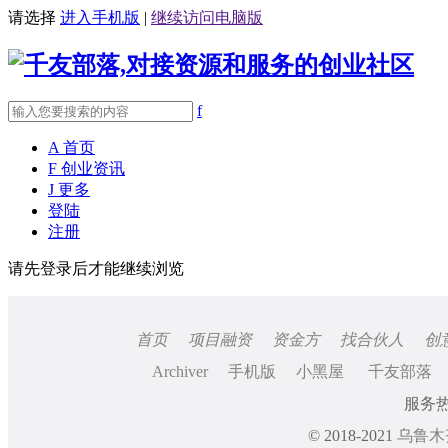
请选择
进入手机版
|
继续访问电脑版
f
A
首页
F
创业资讯
J
更多
登陆
注册
请先登录后才能继续浏览
首页
项目融资
资金方
找合伙人
创
Archiver
手机版
小黑屋
千友部落
服务热线
© 2018-2021
乌鲁木