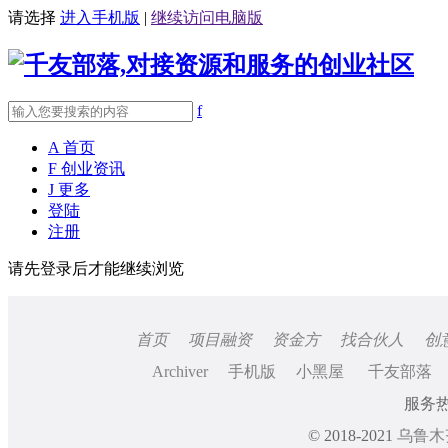
请选择
进入手机版
|
继续访问电脑版
f
A
首页
F
创业资讯
J
更多
登陆
注册
请先登录后才能继续浏览
首页
项目融资
资金方
找合伙人
创
Archiver
手机版
小黑屋
千友部落
服务热线
© 2018-2021
乌鲁木