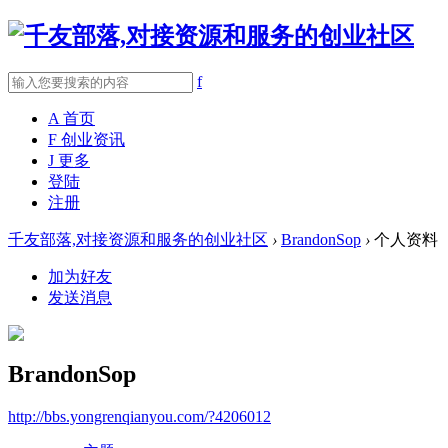
f
A
首页
F
创业资讯
J
更多
登陆
注册
千友部落,对接资源和服务的创业社区
›
BrandonSop
›
个人资料
加为好友
发送消息
BrandonSop
http://bbs.yongrenqianyou.com/?4206012