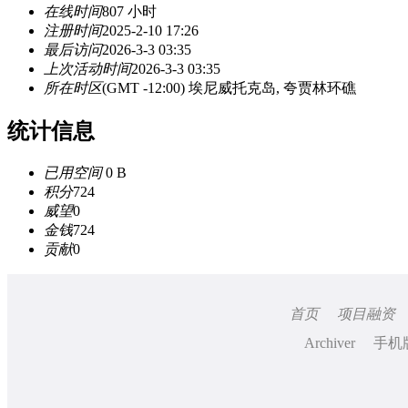
在线时间
807 小时
注册时间
2025-2-10 17:26
最后访问
2026-3-3 03:35
上次活动时间
2026-3-3 03:35
所在时区
(GMT -12:00) 埃尼威托克岛, 夸贾林环礁
统计信息
已用空间
0 B
积分
724
威望
0
金钱
724
贡献
0
首页
项目融资
Archiver
手机