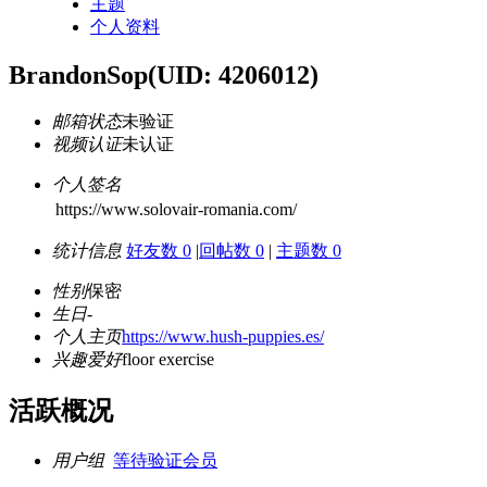
主题
个人资料
BrandonSop
(UID: 4206012)
邮箱状态
未验证
视频认证
未认证
个人签名
https://www.solovair-romania.com/
统计信息
好友数 0
|
回帖数 0
|
主题数 0
性别
保密
生日
-
个人主页
https://www.hush-puppies.es/
兴趣爱好
floor exercise
活跃概况
用户组
等待验证会员