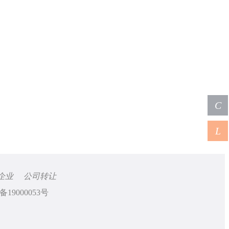
C
L
企业
公司转让
备19000053号