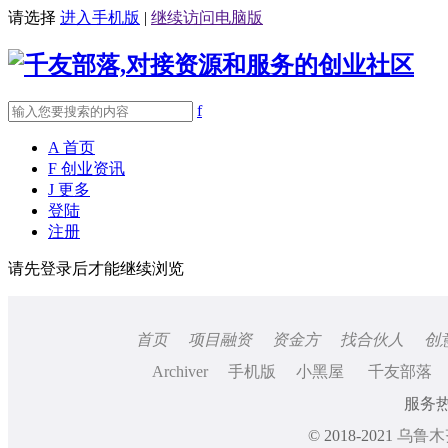
请选择
进入手机版
|
继续访问电脑版
f
A
首页
F
创业资讯
J
更多
登陆
注册
请先登录后才能继续浏览
首页
项目融资
资金方
找合伙人
创
Archiver
手机版
小黑屋
千友部落
服务热线
© 2018-2021
乌鲁木