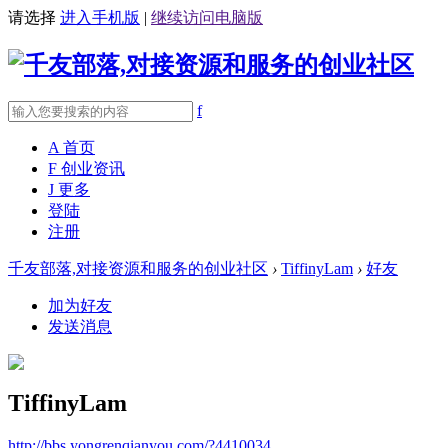
请选择
进入手机版
|
继续访问电脑版
f
A
首页
F
创业资讯
J
更多
登陆
注册
千友部落,对接资源和服务的创业社区
›
TiffinyLam
›
好友
加为好友
发送消息
TiffinyLam
http://bbs.yongrenqianyou.com/?4410034