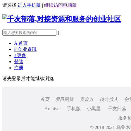
请选择
进入手机版
|
继续访问电脑版
f
A
首页
F
创业资讯
J
更多
登陆
注册
请先登录后才能继续浏览
首页
项目融资
资金方
找合伙人
创
Archiver
手机版
小黑屋
千友部落
服务热线
© 2018-2021
乌鲁木