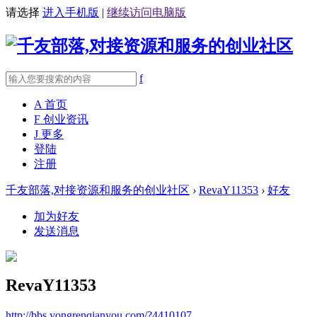
请选择
进入手机版
|
继续访问电脑版
f
A
首页
F
创业资讯
J
更多
登陆
注册
千友部落,对接资源和服务的创业社区
›
RevaY11353
›
好友
加为好友
发送消息
RevaY11353
http://bbs.yongrenqianyou.com/?4410107