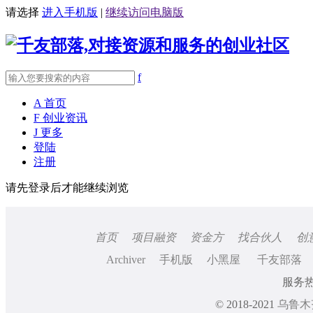
请选择
进入手机版
|
继续访问电脑版
f
A
首页
F
创业资讯
J
更多
登陆
注册
请先登录后才能继续浏览
首页
项目融资
资金方
找合伙人
创
Archiver
手机版
小黑屋
千友部落
服务热线
© 2018-2021
乌鲁木