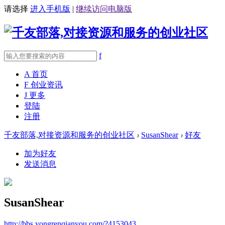
请选择
进入手机版
|
继续访问电脑版
f
A
首页
F
创业资讯
J
更多
登陆
注册
千友部落,对接资源和服务的创业社区
›
SusanShear
›
好友
加为好友
发送消息
SusanShear
http://bbs.yongrenqianyou.com/?4153043