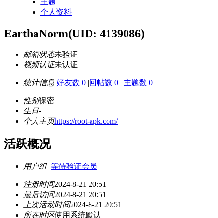
主题
个人资料
EarthaNorm
(UID: 4139086)
邮箱状态
未验证
视频认证
未认证
统计信息
好友数 0
|
回帖数 0
|
主题数 0
性别
保密
生日
-
个人主页
https://root-apk.com/
活跃概况
用户组
等待验证会员
注册时间
2024-8-21 20:51
最后访问
2024-8-21 20:51
上次活动时间
2024-8-21 20:51
所在时区
使用系统默认