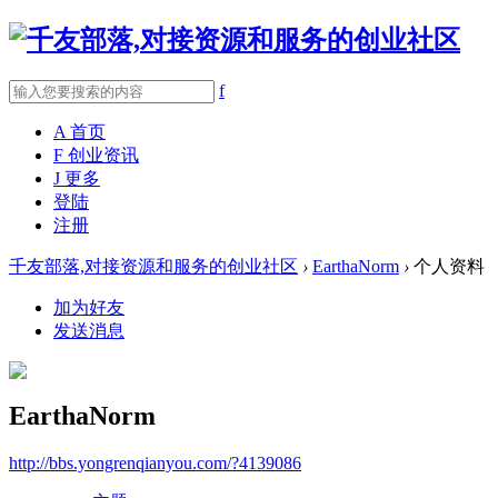
f
A
首页
F
创业资讯
J
更多
登陆
注册
千友部落,对接资源和服务的创业社区
›
EarthaNorm
›
个人资料
加为好友
发送消息
EarthaNorm
http://bbs.yongrenqianyou.com/?4139086