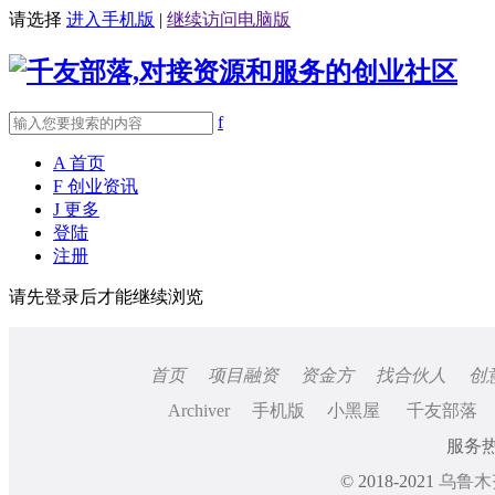
请选择
进入手机版
|
继续访问电脑版
f
A
首页
F
创业资讯
J
更多
登陆
注册
请先登录后才能继续浏览
首页
项目融资
资金方
找合伙人
创
Archiver
手机版
小黑屋
千友部落
服务热线
© 2018-2021
乌鲁木