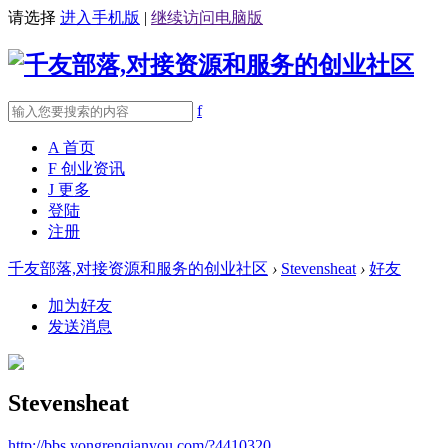
请选择
进入手机版
|
继续访问电脑版
f
A
首页
F
创业资讯
J
更多
登陆
注册
千友部落,对接资源和服务的创业社区
›
Stevensheat
›
好友
加为好友
发送消息
Stevensheat
http://bbs.yongrenqianyou.com/?4410320