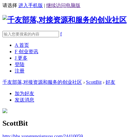
请选择
进入手机版
|
继续访问电脑版
f
A
首页
F
创业资讯
J
更多
登陆
注册
千友部落,对接资源和服务的创业社区
›
ScottBit
›
好友
加为好友
发送消息
ScottBit
http://bbs.yongrenqianyou.com/?4410059