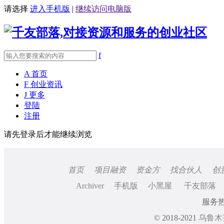
请选择
进入手机版
|
继续访问电脑版
f
A
首页
F
创业资讯
J
更多
登陆
注册
请先登录后才能继续浏览
首页
项目融资
资金方
找合伙人
创
Archiver
手机版
小黑屋
千友部落
服务热线
© 2018-2021
乌鲁木