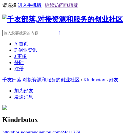
请选择
进入手机版
|
继续访问电脑版
f
A
首页
F
创业资讯
J
更多
登陆
注册
千友部落,对接资源和服务的创业社区
›
Kindrbotox
›
好友
加为好友
发送消息
Kindrbotox
http://bbs.yongrenqianyou.com/?4411279