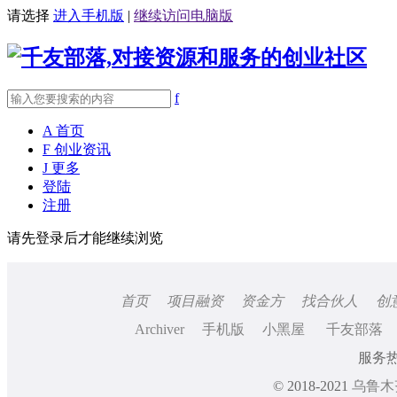
请选择
进入手机版
|
继续访问电脑版
f
A
首页
F
创业资讯
J
更多
登陆
注册
请先登录后才能继续浏览
首页
项目融资
资金方
找合伙人
创
Archiver
手机版
小黑屋
千友部落
服务热线
© 2018-2021
乌鲁木