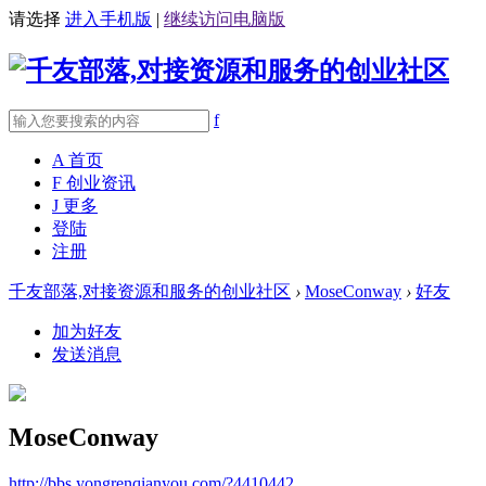
请选择
进入手机版
|
继续访问电脑版
f
A
首页
F
创业资讯
J
更多
登陆
注册
千友部落,对接资源和服务的创业社区
›
MoseConway
›
好友
加为好友
发送消息
MoseConway
http://bbs.yongrenqianyou.com/?4410442