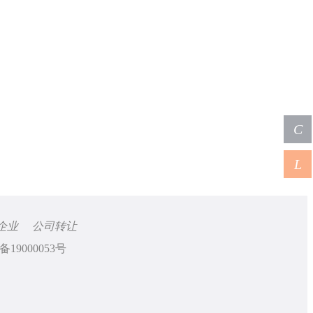
C
L
企业
公司转让
备19000053号