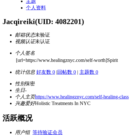
主题
个人资料
Jacqireiki
(UID: 4082201)
邮箱状态
未验证
视频认证
未认证
个人签名
[url=https://www.healingznyc.com/self-worth]Spirit
统计信息
好友数 0
|
回帖数 0
|
主题数 0
性别
保密
生日
-
个人主页
https://www.healingznyc.com/self-healing-class
兴趣爱好
Holistic Treatments In NYC
活跃概况
用户组
等待验证会员