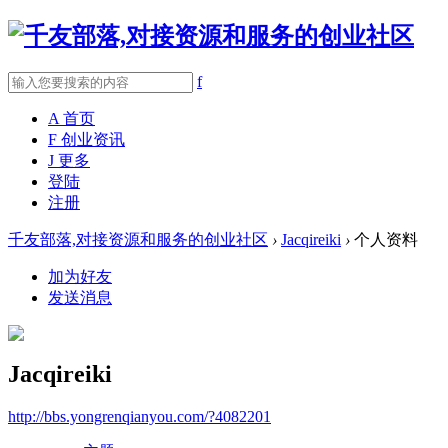
f
A
首页
F
创业资讯
J
更多
登陆
注册
千友部落,对接资源和服务的创业社区
›
Jacqireiki
›
个人资料
加为好友
发送消息
Jacqireiki
http://bbs.yongrenqianyou.com/?4082201