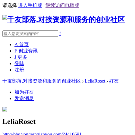
请选择
进入手机版
|
继续访问电脑版
f
A
首页
F
创业资讯
J
更多
登陆
注册
千友部落,对接资源和服务的创业社区
›
LeliaRoset
›
好友
加为好友
发送消息
LeliaRoset
http://bbs.yongrenqianyou.com/?4410691