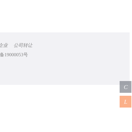
企业
公司转让
备19000053号
C
L