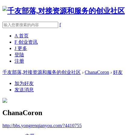
f
A
首页
F
创业资讯
J
更多
登陆
注册
千友部落,对接资源和服务的创业社区
›
ChanaCoron
›
好友
加为好友
发送消息
ChanaCoron
http://bbs.yongrenqianyou.com/?4410755