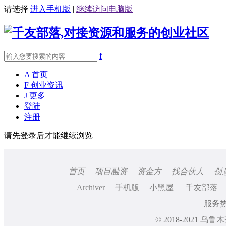
请选择
进入手机版
|
继续访问电脑版
f
A
首页
F
创业资讯
J
更多
登陆
注册
请先登录后才能继续浏览
首页
项目融资
资金方
找合伙人
创
Archiver
手机版
小黑屋
千友部落
服务热线
© 2018-2021
乌鲁木