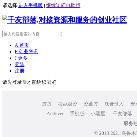
请选择
进入手机版
|
继续访问电脑版
f
A
首页
F
创业资讯
J
更多
登陆
注册
请先登录后才能继续浏览
首页
项目融资
资金方
找合伙人
创
Archiver
手机版
小黑屋
千友部落
服务热线
© 2018-2021
乌鲁木