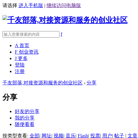
请选择
进入手机版
|
继续访问电脑版
f
A
首页
F
创业资讯
J
更多
登陆
注册
千友部落,对接资源和服务的创业社区
›
分享
分享
好友的分享
我的分享
随便看看
按类型查看:
全部
|
网址
|
视频
|
音乐
|
Flash
|
投票
|
用户
|
帖子
|
文章