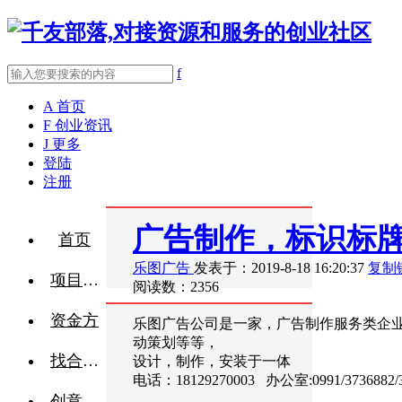
f
A
首页
F
创业资讯
J
更多
登陆
注册
广告制作，标识标
首页
乐图广告
发表于：2019-8-18 16:20:37
复制
项目融资
阅读数：2356
资金方
乐图广告公司是一家，广告制作服务类企
动策划等等，
找合伙人
设计，制作，安装于一体
电话：18129270003 办公室:0991/3736882/37
创意点子