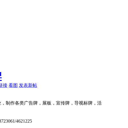
牌
链接
看图
发表新帖
业，制作各类广告牌，展板，宣传牌，导视标牌，活
23061/4621225