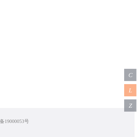
C
L
Z
备19000053号