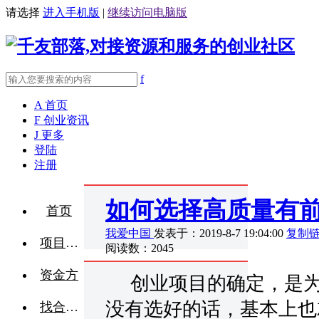
请选择
进入手机版
|
继续访问电脑版
f
A
首页
F
创业资讯
J
更多
登陆
注册
如何选择高质量有
首页
我爱中国
发表于：2019-8-7 19:04:00
复制
项目融资
阅读数：2045
资金方
创业项目的确定，是为
没有选好的话，基本上也
找合伙人