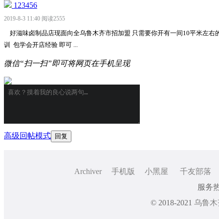
123456
2019-8-3 11:40
阅读2555
好滋味卤制品店现面向全乌鲁木齐市招加盟 只需要你开有一间10平米左右的店面
训 包学会开店经验 即可 ...
微信“扫一扫”即可将网页在手机呈现
高级回帖模式
Archiver
手机版
小黑屋
千友部落
服务热线
© 2018-2021
乌鲁木