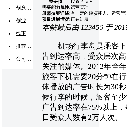
我要找:
投资合伙人
需要能力属性:
运营管理
创意点子
所需技能详述:
有一定的经济能力、运营管
项目进展情况:
正在进展
创业交流
本帖最后由 123456 于 2019-
线下活动
机场行李岛是乘客下
推荐企业
告到达率高，受众层次高
公司转让
关注的媒体。2012年全
旅客下机需要20分钟在
体播放的广告时长为30
候行李的时候，旅客至少
广告到达率在75%以上，
日受众人数有2万人次。