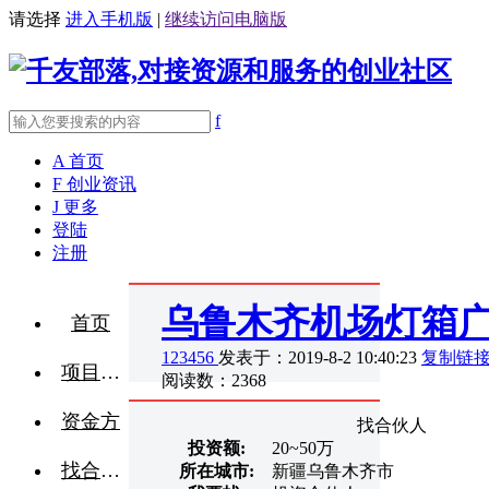
请选择
进入手机版
|
继续访问电脑版
f
A
首页
F
创业资讯
J
更多
登陆
注册
乌鲁木齐机场灯箱
首页
123456
发表于：2019-8-2 10:40:23
复制链
项目融资
阅读数：2368
资金方
找合伙人
投资额:
20~50万
找合伙人
所在城市:
新疆乌鲁木齐市