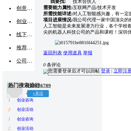
我要找:
技术合伙人
需要能力属性:
互联网产品/技术开发
创意点子
所需技能详述:
对人工智能感兴趣，有一定
项目进展情况:
我公司代理一家中国顶尖的
创业交流
人工智能是未来发展潜力行业，各个学校
尖的机器人科技公司的产品和课程！深圳
线下活动
推荐企业
返回列表
使用道具
举报
公司转让
0
条评论
您需要登录后才可以回帖
登录
|
立即注
热门搜索排行
123456789
+关注
1
创业咨询
2
创业活动
1
创业咨询
2
创业活动