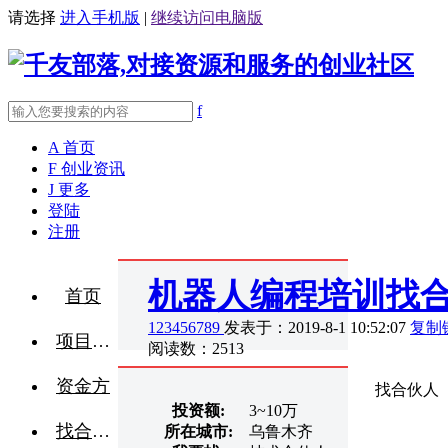
请选择
进入手机版
|
继续访问电脑版
f
A
首页
F
创业资讯
J
更多
登陆
注册
机器人编程培训找
首页
123456789
发表于：2019-8-1 10:52:07
复制
项目融资
阅读数：2513
资金方
找合伙人
投资额:
3~10万
找合伙人
所在城市:
乌鲁木齐