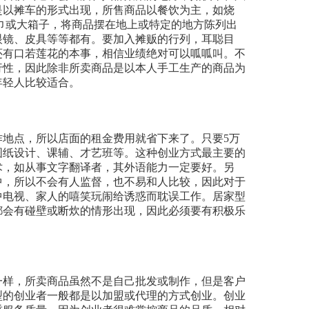
是以摊车的形式出现，所售商品以餐饮为主，如烧
巾或大箱子，将商品摆在地上或特定的地方陈列出
眼镜、皮具等等都有。要加入摊贩的行列，耳聪目
还有口若莲花的本事，相信业绩绝对可以呱呱叫。不
行性，因此除非所卖商品是以本人手工生产的商品为
年轻人比较适合。
点，所以店面的租金费用就省下来了。只要5万
图纸设计、课辅、才艺班等。这种创业方式最主要的
术，如从事文字翻译者，其外语能力一定要好。另
中，所以不会有人监督，也不易和人比较，因此对于
中电视、家人的嘻笑玩闹给诱惑而耽误工作。居家型
都会有碰壁或断炊的情形出现，因此必须要有积极乐
样，所卖商品虽然不是自己批发或制作，但是客户
型的创业者一般都是以加盟或代理的方式创业。创业