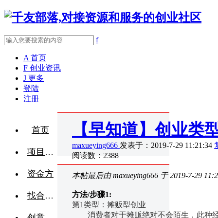
f
A
首页
F
创业资讯
J
更多
登陆
注册
【早知道】创业类
首页
maxueying666
发表于：2019-7-29 11:21:34
项目融资
阅读数：2388
资金方
本帖最后由 maxueying666 于 2019-7-29 11:
方法/步骤1:
找合伙人
第1类型：摊贩型创业
消费者对于摊贩绝对不会陌生，此种经
创意点子