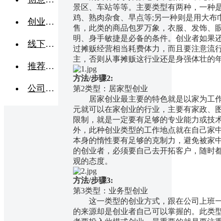
景区、车站等等。主要类型有两种，一种
鸡、熟肉杂食、早点等;另一种则是用大布
创业交流
售，此类的商品包罗万象，衣服、发饰、
明、身手敏捷是必备的条件。创业者如果
线下活动
过摊贩经营相当耗费体力，而且要注意流
主，否则从事摊贩这行业还是身强体壮的
推荐企业
方法/步骤2:
公司转让
第2类型：居家型创业
居家创业最主要的特色就是以家为工作地
元就可以在家创业的行业，主要有家政、
限制，就是一定要有足够的专业能力或技
外，此种创业类型的工作地点就在自己家
本身的惰性要有足够的克制力，避免被家
的创业者，必须要自己去开拓客户，随时
观的态度。
方法/步骤3:
第3类型：业务型创业
这一类型的创业方式，跟在公司上班一
的来源却是创业者自己可以掌握的。此类