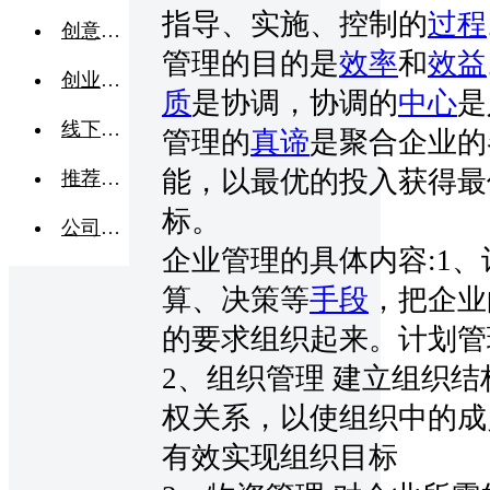
指导、实施、控制的
过程
创意点子
管理的目的是
效率
和
效益
创业交流
质
是协调，协调的
中心
是
线下活动
管理的
真谛
是聚合企业的
能，以最优的投入获得最
推荐企业
标。
公司转让
企业管理的具体内容:
1
算
、决策等
手段
，把企业
的要求组织起来。计划管
2、组织管理 建立组织结
权关系，以使组织中的成
有效实现组织目标