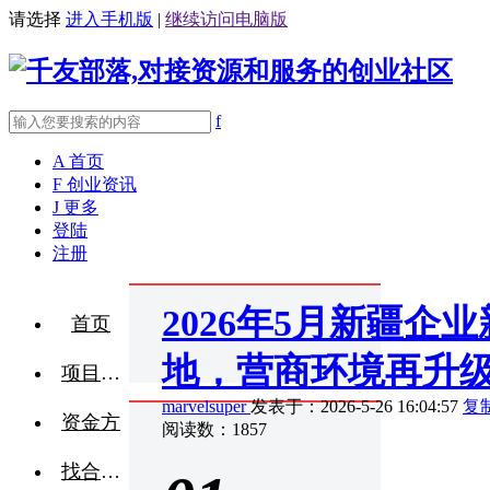
请选择
进入手机版
|
继续访问电脑版
f
A
首页
F
创业资讯
J
更多
登陆
注册
2026年5月新疆企
首页
地，营商环境再升
项目融资
marvelsuper
发表于：2026-5-26 16:04:57
复
资金方
阅读数：1857
找合伙人