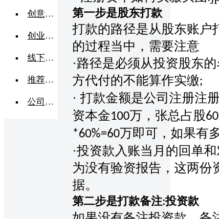
第一步是股东打款
创意点子
打款的路径是从股东账户
创业交流
的过程当中，需要注意
线下活动
·
路径是必须从投资股东的
方代付的不能算作实缴
推荐企业
;
·
打款金额是公司注册注
公司转让
资本金
万，张总占股
100
6
万即可，如果有
*60%=60
·投资款入账当月的回单
为没有验资报告，这两份
据。
第二步是打款备注
投资款
:
如果没有备注投资款，备