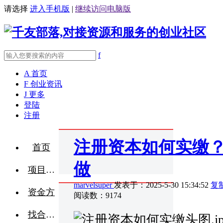
请选择
进入手机版
|
继续访问电脑版
f
A
首页
F
创业资讯
J
更多
登陆
注册
注册资本如何实缴
首页
做
项目融资
marvelsuper
发表于：2025-5-30 15:34:52
复
资金方
阅读数：9174
找合伙人