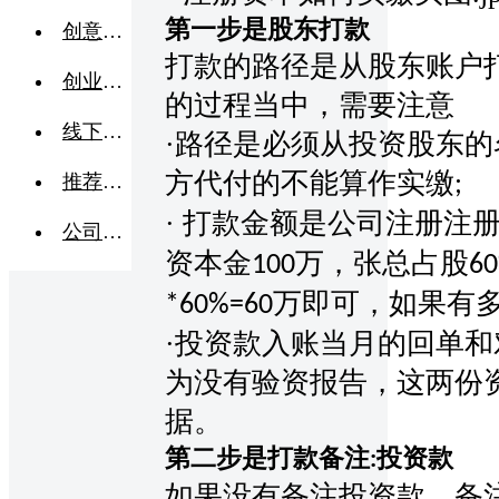
第一步是股东打款
创意点子
打款的路径是从股东账户
创业交流
的过程当中，需要注意
线下活动
·
路径是必须从投资股东的
方代付的不能算作实缴
推荐企业
;
·
打款金额是公司注册注
公司转让
资本金
万，张总占股
100
6
万即可，如果有
*60%=60
·投资款入账当月的回单
为没有验资报告，这两份
据。
第二步是打款备注
投资款
:
如果没有备注投资款，备