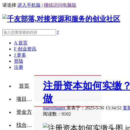
请选择
进入手机版
|
继续访问电脑版
f
A
首页
F
创业资讯
J
更多
登陆
注册
注册资本如何实缴
首页
做
项目融资
marvelsuper
发表于：2025-5-30 15:34:52
复
资金方
阅读数：9102
找合伙人