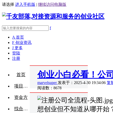
请选择
进入手机版
|
继续访问电脑版
f
A
首页
F
创业资讯
J
更多
登陆
注册
创业小白必看！公
首页
marvelsuper
发表于：2025-4-30 19:34:06
复
项目融资
阅读数：8678
资金方
想创业但不知道从哪开始
找合伙人