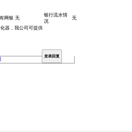
银行流水情
有网银
无
无
况
孵化器，我公司可提供
发表回复
册