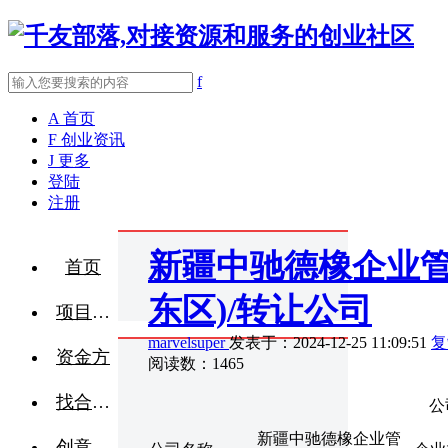
f
A
首页
F
创业资讯
J
更多
登陆
注册
新疆中驰德橡企业管
首页
东区)/转让公司
项目融资
marvelsuper
发表于：2024-12-25 11:09:51
复
资金方
阅读数：1465
找合伙人
公司信
新疆中驰德橡企业管
创意点子