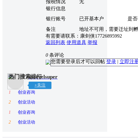
报税情况
无
银行信息
银行账号
已开基本户
是否
备注
地址不可用，需要迁址到
有需要请联系：康剑侠17726895992
返回列表
使用道具
举报
0
条评论
您需要登录后才可以回帖
登录
|
立即注
热门搜索排行
marvelsuper
+关注
1
创业咨询
2
创业活动
1
创业咨询
2
创业活动