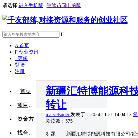
请选择
进入手机版
|
继续访问电脑版
f
A
首页
F
创业资讯
J
更多
登陆
注册
新疆汇特博能源科技
首页
转让
项目融资
marvelsuper
发表于：2024-11-21 14:04:13
复
资金方
阅读数：575
找合伙人
标题
新疆汇特博能源科技有限公司(经开