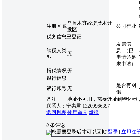
乌鲁木齐经济技术开
注册区域
公司行业
发区
税务信息已登记
发票信
纳税人类
息 （已
无
型
申请还是
未申请）
报税情况
无
银行信息
是否有网
银行账号
无
银
备注
地址不可用，需要迁址到孵化器
联系人：宁惠君 13209966397
返回列表
使用道具
举报
0
条评论
您需要登录后才可以回帖
登录
|
立即注