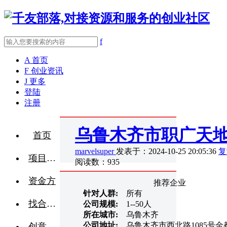
f
A
首页
F
创业资讯
J
更多
登陆
注册
乌鲁木齐市职广天
首页
marvelsuper
发表于：2024-10-25 20:05:36
复
项目融资
阅读数：935
资金方
推荐企业
针对人群:
所有
找合伙人
公司规模:
1--50人
所在城市:
乌鲁木齐
公司地址:
乌鲁木齐市西北路1085号
创意点子