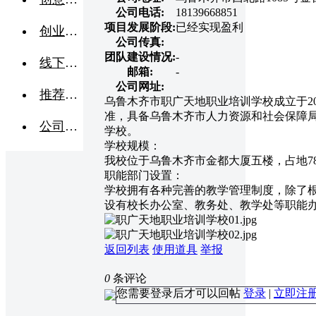
公司电话:
18139668851
项目发展阶段:
已经实现盈利
创业交流
公司传真:
团队建设情况:
-
线下活动
邮箱:
-
公司网址:
推荐企业
乌鲁木齐市职广天地职业培训学校成立于2
准，具备乌鲁木齐市人力资源和社会保障
公司转让
学校。
学校规模：
我校位于乌鲁木齐市金都大厦五楼，占地78
职能部门设置：
学校拥有各种完善的教学管理制度，除了
设有校长办公室、教务处、教学处等职能
返回列表
使用道具
举报
0
条评论
您需要登录后才可以回帖
登录
|
立即注