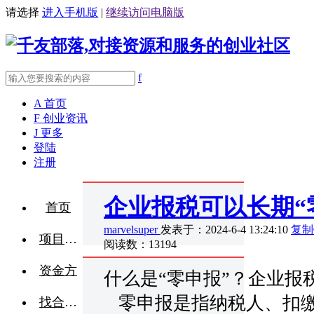
请选择
进入手机版
|
继续访问电脑版
f
A
首页
F
创业资讯
J
更多
登陆
注册
企业报税可以长期“
首页
marvelsuper
发表于：2024-6-4 13:24:10
复制
项目融资
阅读数：13194
资金方
什么是“零申报”？企业报
零申报是指纳税人、扣缴
找合伙人