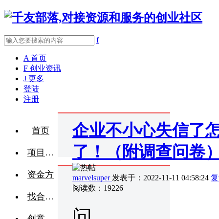
f
A
首页
F
创业资讯
J
更多
登陆
注册
企业不小心失信了
首页
了！（附调查问卷
项目融资
资金方
marvelsuper
发表于：2022-11-11 04:58:24
复
阅读数：19226
找合伙人
问
创意点子