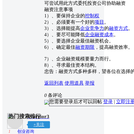
可尝试用此方式委托投资公司协助融资
融资注意事项
1）、要保持企业的
控制权
2）、必须要有一个好的
项目
。
3）、选择能提高
企业竞争力
的
融资方式
。
4）、要尽可能降低
企业融资
成本
。
5）、要选择企业最佳融资机会。
6）、确定最佳
融资期限
，提高融资效率。
7）、企业融资规模要量力而行。
8）、寻求最佳资本结构。
忠告：融资方式多种多样，望各位在选择
返回列表
使用道具
举报
0
条评论
您需要登录后才可以回帖
登录
|
立即注
热门搜索排行
Warrior3
+关注
1
创业咨询