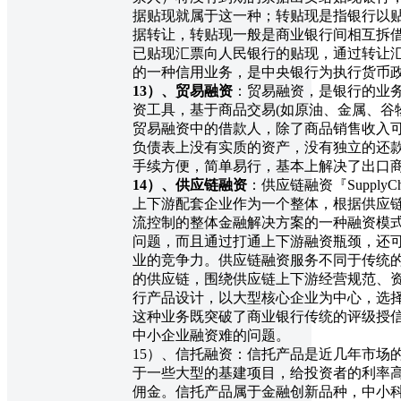
据贴现就属于这一种；转贴现是指银行以
据转让，转贴现一般是商业银行间相互拆
已贴现汇票向人民银行的贴现，通过转让
的一种信用业务，是中央银行为执行货币
13
）、贸易融资
：贸易融资，是银行的业
资工具，基于商品交易(如原油、金属、谷
贸易融资中的借款人，除了商品销售收入
负债表上没有实质的资产，没有独立的还
手续方便，简单易行，基本上解决了出口
14
）、供应链融资
：供应链融资『SupplyC
上下游配套企业作为一个整体，根据供应
流控制的整体金融解决方案的一种融资模
问题，而且通过打通上下游融资瓶颈，还
业的竞争力。供应链融资服务不同于传统
的供应链，围绕供应链上下游经营规范、
行产品设计，以大型核心企业为中心，选
这种业务既突破了商业银行传统的评级授
中小企业融资难的问题。
15）、信托融资：信托产品是近几年市场
于一些大型的基建项目，给投资者的利率
佣金。信托产品属于金融创新品种，中小