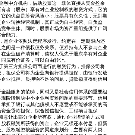
金融中介机构，借助股票这一载体直接从资金盈余
所有者（股东）享有对企业控制权的融资方式，它的
，它的优点是筹资风险小；股票具有永久性，无到期
进企业转换经营机制，真正成为自主经营、自负盈
场竞争主体。同时，股票市场为资产重组提供了广阔
整合能力。
，是企业依照法定程序发行、约定在一定期限内还
人之间是一种债权债务关系。债券持有人不参与企业
。在企业破产清算时，债权人优先于股东享有对企业
，同属有价证券，可以自由转让。
于第三方担保公司而进行的融资行为，担保公司将
业，担保公司将为企业向银行提供担保，由银行发放
小企业抵押、质押物不足的问题，贷款额度得到信用
于金融服务的范畴，同时又是社会信用体系的重要组
是现阶段解决中小企业融资难问题的重要环节。信用
，承担了银行或其他债权人不愿意或不能够承受的高
动资金贷款担保、综合授信担保、工程项目担保
愿意让出部分企业所有权，通过企业增资的方式引
。股权融资所获得的资金，企业无须还本付息，但新
长。股权融资按融资的渠道来划分，主要有两大类，