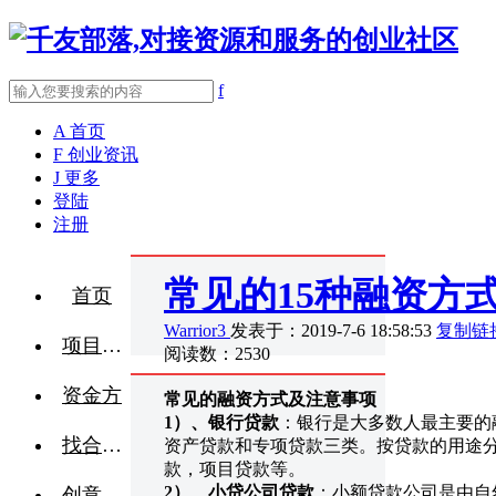
f
A
首页
F
创业资讯
J
更多
登陆
注册
常见的15种融资方
首页
Warrior3
发表于：2019-7-6 18:58:53
复制链
项目融资
阅读数：2530
资金方
常见的融资方式及注意事项
1
）、银行贷款
：银行是大多数人最主要的
找合伙人
资产贷款和专项贷款三类。按贷款的用途
款，项目贷款等。
2
）、小贷公司贷款
：小额贷款公司是由自
创意点子