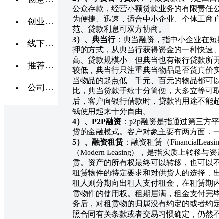
公众存款，经营小额贷款业务的有限责任
为便捷、迅速，适合中小企业、个体工商
创业交流
范、贷款利息可双方协商。
3
）、典当行
：典当融资，指中小企业在短
线下活动
押的方式，从典当行获得资金的一种快速
高、贷款规模小，但典当也有银行贷款所
推荐企业
较低，典当行只注重典当物品是否货真价
当物品的起点低，千元、百元的物品都可
公司转让
比，典当贷款手续十分简便，大多立等可
后，客户向银行借款时，贷款的用途不能
钱使用起来十分自由。
4
）、P2P融资
：p2p融资是指通过第三方
贷的金融模式。客户对象主要有两方面：
5
）、融资租赁
：融资租赁（FinancialLea
（Modern Leasing），是指实质上
赁。资产的所有权最终可以转移，也可以
租赁物件的特定要求和对供货人的选择，
租人则分期向出租人支付租金，在租赁期
赁物件的使用权。租期届满，租金支付完
务后，对租赁物的归属没有约定的或者约
照合同有关条款或者交易习惯确定，仍然