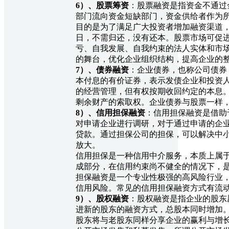
6
）、股票筹资
：股票融资是指资金不通过
部门流向资金短缺部门，资金供给者作为
目的是为了满足广大投资者增加融资渠道
日，不需归还，没有还本。股票市场可促
亏、自我发展、自我约束的法人实体和市
的舞台，优化企业组织结构，提高企业的
7
）、债券融资
：企业债券，也称公司债券
本付息的有价证券，表示发债企业和投资
的经营管理，但有权按期收回约定的本息
剩余财产的索取权。企业债券与股票一样
8
）、信用担保融资
：信用担保融资是借助
对申请企业进行调研，对于通过申请的企
贷款。通过担保公司的担保，可以解决中
放大。
信用担保是一种信用中介服务，本质上属
成部分，在信用约束尚不健全的情况下，
担保融资是一个专业性极强的高风险行业
信用风险。常见的信用担保融资方式有流
9
）、股权融资
：股权融资是指企业的股东
进新的股东的融资方式，总股本同时增加
股东将与老股东同样分享企业的赢利与增