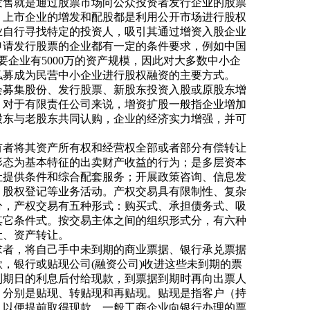
发售就是通过股票市场向公众投资者发行企业的股票
、上市企业的增发和配股都是利用公开市场进行股权
业自行寻找特定的投资人，吸引其通过增资入股企业
申请发行股票的企业都有一定的条件要求，例如中国
要企业有5000万的资产规模，因此对大多数中小企
私募成为民营中小企业进行股权融资的主要方式。
会募集股份、发行股票、新股东投资入股或原股东增
。对于有限责任公司来说，增资扩股一般指企业增加
股东与老股东共同认购，企业的经济实力增强，并可
。
有者将其资产所有权和经营权全部或者部分有偿转让
形态为基本特征的出卖财产收益的行为；是多层资本
让提供条件和综合配套服务；开展政策咨询、信息发
、股权登记等业务活动。产权交易具有限制性、复杂
分，产权交易有五种形式：购买式、承担债务式、吸
其它条件式。按交易主体之间的组织形式分，有六种
让、资产转让。
求者，将自己手中未到期的商业票据、银行承兑票据
，银行或贴现公司(融资公司)收进这些未到期的票
到期日的利息后付给现款，到票据到期时再向出票人
，分别是贴现、转贴现和再贴现。贴现是指客户（持
，以便提前取得现款。一般工商企业向银行办理的票