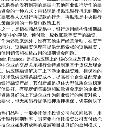
贴现购得的没有到期的票据向其他商业银行所作的票
借资金的一种方式；再贴现是指贴现银行持未到期的
汇票取得人民银行再贷款的行为。再贴现是中央银行
政策而运用的一种货币政策工具。
务之一，是指在商品交易中，银行运用结构性短期融
物等)中的存货、预付款、应收账款等资产的融资。
可作为还款来源外，没有其他生产经营活动，在资产
款能力。贸易融资保理商提供无追索权的贸易融资，
商信用销售和在途占用的短期资金问题。
hain Finance』是把供应链上的核心企业及其相关的
链中企业的交易关系和行业特点制定基于货权及现金
式。供应链融资解决了上下游企业融资难、担保难的
可以降低供应链条融资成本，提高核心企业及配套企
的银行融资产品，其创新点是抓住大型优质企业稳定
资信良好、有稳定销售渠道和回款资金来源的企业进
择资质良好的上下游企业作为商业银行的融资对象，
信要求，也无须另行提供抵押质押担保，切实解决了
的热门品种，一般委托信托投资公司向民间私募，用
高于银行同期利率，另需要向信托投资公司支付信托
科技企业如果有成熟的发展项目及良好的盈利模式，