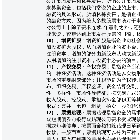
公开市场发售和私募发售。所谓公开市场
来募集资金，包括我们常说的企业的上市
融资的具体形式。所谓私募发售，是指企
的融资方式。因为绝大多数股票市场对于
对公司上市除了要求连续3年赢利之外，还
业来说，较难达到上市发行股票的门槛，
10
）、增资扩股
：增资扩股是指企业向社
加投资扩大股权，从而增加企业的资本金
注册资本，增加的部分由新股东认购或新
以用增加的注册资本，投资于必要的项目
11
）、产权交易
：产权交易，是指资产所
的一种经济活动。这种经济活动是以实物
市场的重要组成部分；其职能是为产权转
布、组织交易、产权鉴证、资金结算交割
性、多样性、市场性等特征。按交易方式
收入股式、控股式、承担安排全部职工等
形式：兼并、承包、租赁、拍卖、股份转
12
）、票据贴现
：票据贴现是指资金的需
或短期债券向银行或贴现公司要求变成现款
据或短期债券，按票面金额扣除贴现日至
收款。一般而言，票据贴现可以分为三种
票人）将没有到期的票据出卖给贴现银行