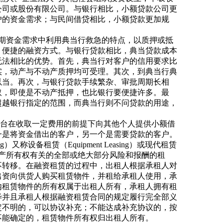
公司或股份有限公司。与银行相比，小额贷款公司更
户的资金需求；与民间借贷相比，小额贷款更加规
期资金需求中利用典当行救急的特点，以质押或抵
、便捷的融资方式。与银行贷款相比，典当贷款成本
无法相比的优势。首先，典当行对客户的信用要求比
实，动产与不动产质押均可受理。其次，到典当行典
以当。再次，与银行贷款手续繁杂、审批周期长相
取，即使是不动产抵押，也比银行要便捷许多。最
超越银行指定的范围，而典当行则不问贷款的用途，
平台在收取一定费用的前提下向其他个人提供小额借
一是将资金借出的客户，另一个是需要贷款的客户。
sing）又称设备租赁（Equipment Leasing）或现代租赁
转移与资产所有权有关的全部或绝大部分风险和报酬的租
不转移。在融资租赁的过程中，出租人根据承租人对
出资向供货人购买租赁物件，并租给承租人使用，承
内租赁物件的所有权属于出租人所有，承租人拥有租
毕并且承租人根据融资租赁合同的规定履行完全部义
定不明的，可以协议补充；不能达成补充协议的，按
不能确定的，租赁物件所有权归出租人所有。