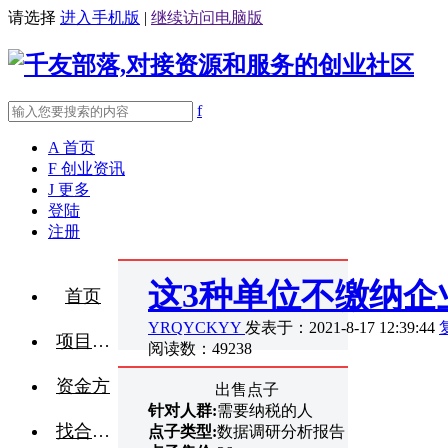
请选择
进入手机版
|
继续访问电脑版
f
A
首页
F
创业资讯
J
更多
登陆
注册
这3种单位不缴纳企
首页
YRQYCKYY
发表于：2021-8-17 12:39:44
项目融资
阅读数：49238
资金方
出售点子
针对人群:
需要纳税的人
找合伙人
点子类型:
数据调研分析报告