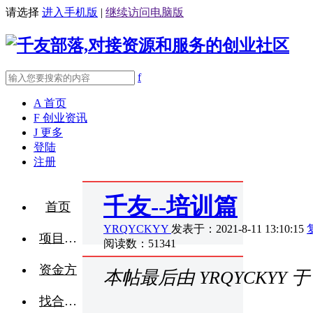
请选择
进入手机版
|
继续访问电脑版
f
A
首页
F
创业资讯
J
更多
登陆
注册
千友--培训篇
首页
YRQYCKYY
发表于：2021-8-11 13:10:15
项目融资
阅读数：51341
资金方
本帖最后由 YRQYCKYY 于 20
找合伙人