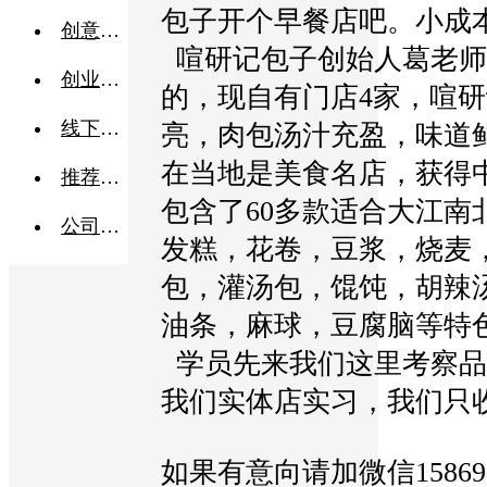
包子开个早餐店吧。小成
创意点子
喧研记包子创始人葛老师
创业交流
的，现自有门店4家，喧
线下活动
亮，肉包汤汁充盈，味道
在当地是美食名店，获得
推荐企业
包含了60多款适合大江南
公司转让
发糕，花卷，豆浆，烧麦
包，灌汤包，馄饨，胡辣
油条，麻球，豆腐脑等特
学员先来我们这里考察品
我们实体店实习，我们只
如果有意向请加微信15869