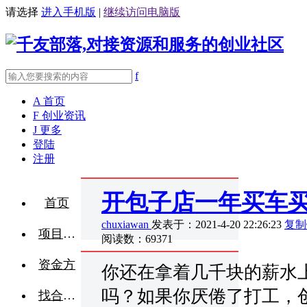
请选择
进入手机版
|
继续访问电脑版
f
A
首页
F
创业资讯
J
更多
登陆
注册
开包子店一年买车
首页
chuxiawan
发表于：2021-4-20 22:26:23
复制
项目融资
阅读数：69371
资金方
你还在拿着几千块的薪水
吗？如果你厌倦了打工，
找合伙人